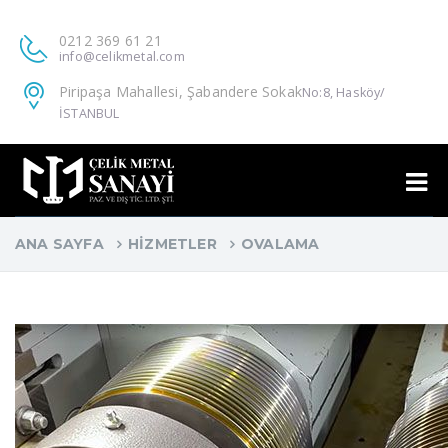
0212 369 61 21
info@celikmetal.com
Piripaşa Mahallesi, Şabandere Sokak
No:8, Hasköy/
İSTANBUL
ANA SAYFA
HIZMETLER
OVALAMA