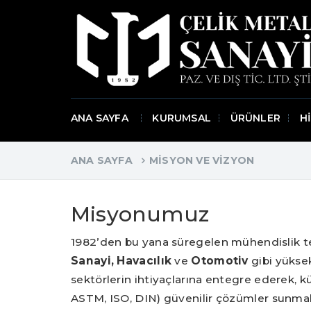
ANA SAYFA
KURUMSAL
ÜRÜNLER
H
ANA SAYFA
MISYON VE VIZYON
Misyonumuz
1982’den bu yana süregelen mühendislik t
Sanayi, Havacılık
ve
Otomotiv
gibi yüksek
sektörlerin ihtiyaçlarına entegre ederek, k
ASTM, ISO, DIN) güvenilir çözümler sunmakt