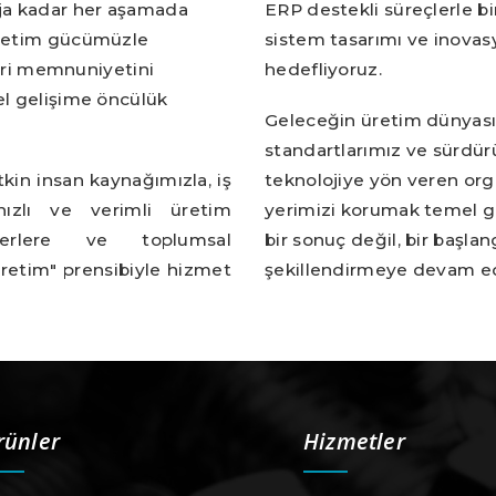
ja kadar her aşamada
ERP destekli süreçlerle bi
 üretim gücümüzle
sistem tasarımı ve inovas
ri memnuniyetini
hedefliyoruz.
el gelişime öncülük
Geleceğin üretim dünyası
standartlarımız ve sürdürü
tkin insan kaynağımızla, iş
teknolojiye yön veren org
hızlı ve verimli üretim
yerimizi korumak temel 
ğerlere ve toplumsal
bir sonuç değil, bir başla
üretim" prensibiyle hizmet
şekillendirmeye devam ed
rünler
Hizmetler