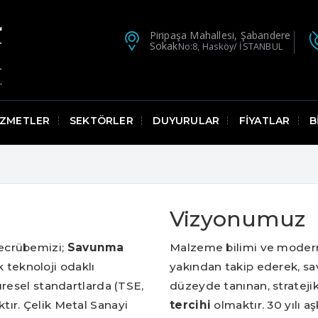
Piripaşa Mahallesi, Şabandere
Sokak
No:8, Hasköy/ İSTANBUL
İZMETLER
SEKTÖRLER
DUYURULAR
FİYATLAR
B
Vizyonumuz
ecrübemizi;
Savunma
Malzeme bilimi ve modern 
 teknoloji odaklı
yakından takip ederek, sa
üresel standartlarda (TSE,
düzeyde tanınan, strateji
ır. Çelik Metal Sanayi
tercihi
olmaktır. 30 yılı a