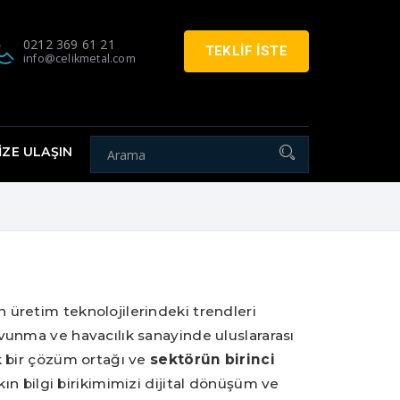
0212 369 61 21
TEKLİF İSTE
info@celikmetal.com
İZE ULAŞIN
üretim teknolojilerindeki trendleri
vunma ve havacılık sanayinde uluslararası
k bir çözüm ortağı ve
sektörün birinci
şkın bilgi birikimimizi dijital dönüşüm ve