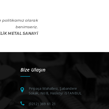
e politikamız olarak
benimseriz.
ELİK METAL SANAYİ
Bize Ulaşın
Piripaşa Mahallesi, Şabandere
Sokak, No:8, Hasköy/ İSTANBUL
(0212) 369 61 21