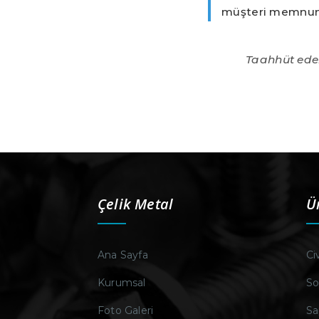
müşteri memnuniy
Taahhüt eder,
Çelik Metal
Ü
Ana Sayfa
Ci
Kurumsal
So
Foto Galeri
Sa