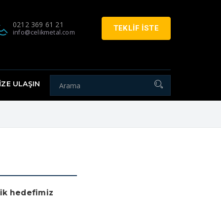
0212 369 61 21
TEKLİF İSTE
info@celikmetal.com
İZE ULAŞIN
lik hedefimiz