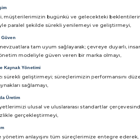
şim
, müşterilerimizin bugünkü ve gelecekteki beklentilerin
yle paralel şekilde sürekli yenilemeyi ve geliştirmeyi,
e Güven
evzuatlara tam uyum sağlayarak; çevreye duyarlı, insa
yönetim modeliyle güven veren bir marka olmayı,
 ve Kaynak Yönetimi
ı sürekli geliştirmeyi; süreçlerimizin performansını düz
aynakları sağlamayı,
da Üretim
etlerimizi ulusal ve uluslararası standartlar çerçevesin
izlikle gerçekleştirmeyi,
ım
ite yönetim anlayışını tüm süreçlerimize entegre ederek