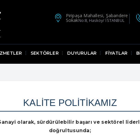
Piripaşa Mahallesi, Şabandere
Sokak
No:8, Hasköy/ İSTANBUL
İZMETLER
SEKTÖRLER
DUYURULAR
FİYATLAR
B
KALİTE POLİTİKAMIZ
Sanayi olarak, sürdürülebilir başarı ve sektörel lider
doğrultusunda;