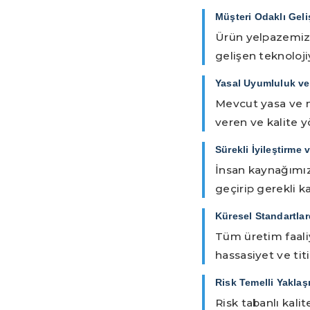
Müşteri Odaklı Geli
Ürün yelpazemizi
gelişen teknoloji
Yasal Uyumluluk v
Mevcut yasa ve m
veren ve kalite 
Sürekli İyileştirme
İnsan kaynağımız
geçirip gerekli k
Küresel Standartlar
Tüm üretim faaliy
hassasiyet ve tit
Risk Temelli Yaklaş
Risk tabanlı kal