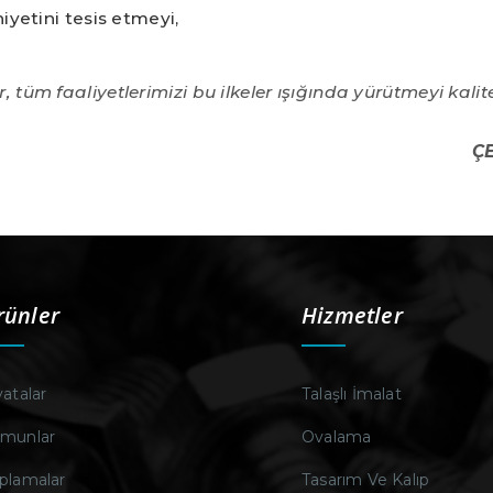
etini tesis etmeyi,
 tüm faaliyetlerimizi bu ilkeler ışığında yürütmeyi kalit
Ç
rünler
Hizmetler
vatalar
Talaşlı İmalat
munlar
Ovalama
plamalar
Tasarım Ve Kalıp